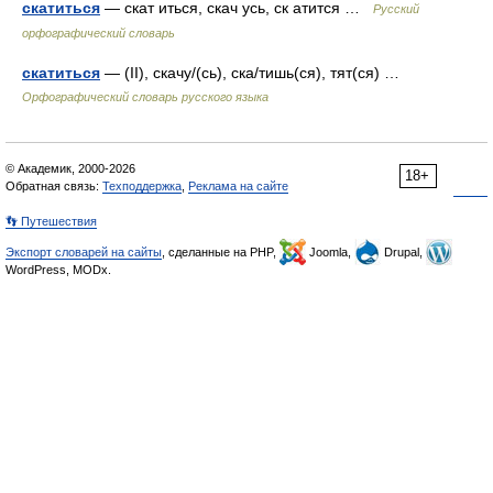
скатиться
— скат иться, скач усь, ск атится …
Русский
орфографический словарь
скатиться
— (II), скачу/(сь), ска/тишь(ся), тят(ся) …
Орфографический словарь русского языка
© Академик, 2000-2026
18+
Обратная связь:
Техподдержка
,
Реклама на сайте
👣 Путешествия
Экспорт словарей на сайты
, сделанные на PHP,
Joomla,
Drupal,
WordPress, MODx.