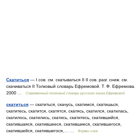
Скатиться
— I сов. см. скатываться II II сов. разг. сниж. см.
скачиваться II Толковый словарь Ефремовой. Т. Ф. Ефремова.
2000 …
Современный толковый словарь русского языка Ефремовой
скатиться
— скатиться, скачусь, скатимся, скатишься,
скатитесь, скатится, скатятся, скатясь, скатился, скатилась,
скатилось, скатились, скатись, скатитесь, скатившийся,
скатившаяся, скатившееся, скатившиеся, скатившегося,
скатившейся, скатившегося,… …
Формы слов